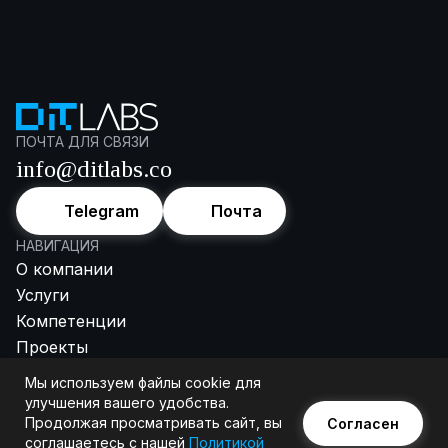
Нажимая кнопку «Отправить», я соглашаюсь с
Политикой
конфиденциальности
.
ПОЧТА ДЛЯ СВЯЗИ
info@ditlabs.co
Telegram
Почта
НАВИГАЦИЯ
О компании
Услуги
Компетенции
Проекты
Процесс
Мы используем файлы cookie для
Контакты
улучшения вашего удобства.
© 2026 DIT Labs • Все права защищены
Продолжая просматривать сайт, вы
Согласен
соглашаетесь с нашей
Политикой
Политика конфиденциальности